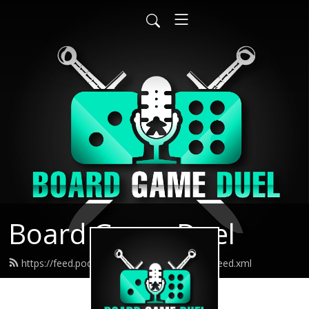
Board Game Duel
https://feed.podbean.com/boardgameduel/feed.xml