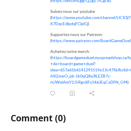
(
https://discord.gg/Q2gZ7rQpJk)
Suivez nous sur youtube
(
https://www.youtube.com/channel/UCX3jY
K7DqcEdlpdqFClplQ
)
Supportez nous sur Patreon:
(
https://www.patreon.com/BoardGameDuel
Achetez notre merch
(
https://boardgameduel.myspreadshop.ca/l
+de+board+game+duel?
idea=657a61b6141295519e13c47f&fbclid=
AR2zveO_pb-1k0qQ8a3lLEZB7c-
nUWolAmY2J5RgvXFs546JEqCoDFN_Of4
)
Comment (0)